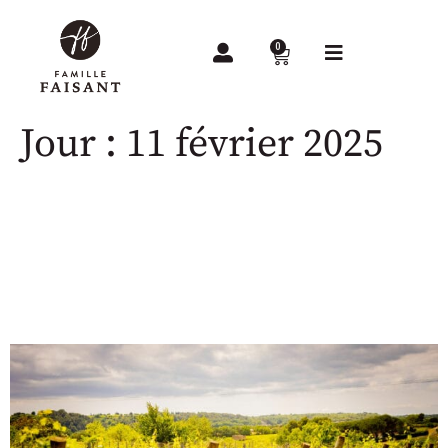
0
Jour :
11 février 2025
Les Cépages du Domaine
Sainte Cécile du Parc : Un
Trésor Viticole au Cœur du
Languedoc